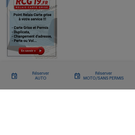
Réserver
Réserver
AUTO
MOTO/SANS PERMIS
Liens importants
Quand passer votre contrôle ?
Liens utiles