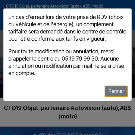
CTO19 Objat, partenaire Autovision (auto), ABS (moto)
2 avenue Henri de Jouvenel, 19130 Objat
En cas d'erreur lors de votre prise de RDV (choix
du véhicule et de l'énergie), un complément
05 19 79 99 30
tarifaire sera demandé dans le centre de contrôle
pour être conforme aux tarifs en vigueur.
Pour toute modification ou annulation, merci
d'appeler le centre au
05 19 79 99 30
. Aucune
annulation ou modification par mail ne sera prise
Eviter la contre visite
en compte.
Fermer
CTO19 Objat, partenaire Autovision (auto), ABS
(moto)