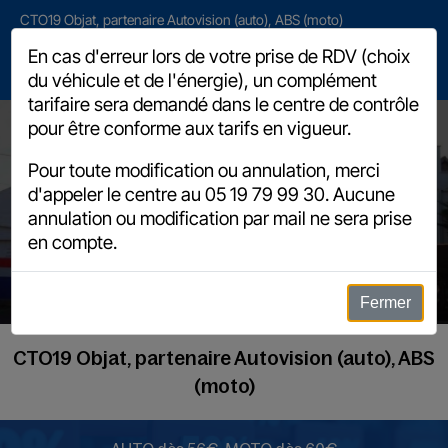
CTO19 Objat, partenaire Autovision (auto), ABS (moto)
2 avenue Henri de Jouvenel, 19130 Objat
En cas d'erreur lors de votre prise de RDV (choix
du véhicule et de l'énergie), un complément
05 19 79 99 30
tarifaire sera demandé dans le centre de contrôle
pour être conforme aux tarifs en vigueur.
Pour toute modification ou annulation, merci
d'appeler le centre au
05 19 79 99 30
. Aucune
annulation ou modification par mail ne sera prise
vehicules specifiques
en compte.
Fermer
CTO19 Objat, partenaire Autovision (auto), ABS
(moto)