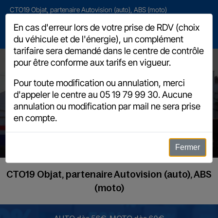
CTO19 Objat, partenaire Autovision (auto), ABS (moto)
2 avenue Henri de Jouvenel, 19130 Objat
En cas d'erreur lors de votre prise de RDV (choix
du véhicule et de l'énergie), un complément
05 19 79 99 30
tarifaire sera demandé dans le centre de contrôle
pour être conforme aux tarifs en vigueur.
Pour toute modification ou annulation, merci
d'appeler le centre au
05 19 79 99 30
. Aucune
annulation ou modification par mail ne sera prise
Mentions légales
en compte.
Fermer
CTO19 Objat, partenaire Autovision (auto), ABS
(moto)